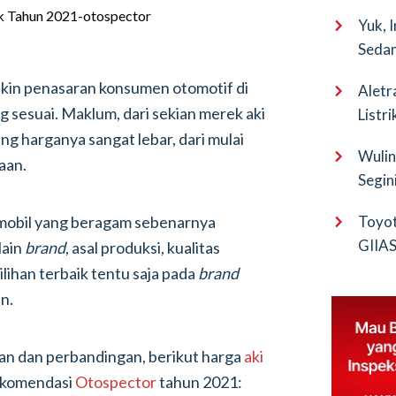
Yuk, 
Sedan
bikin penasaran konsumen otomotif di
Aletr
g sesuai. Maklum, dari sekian merek aki
Listr
ng harganya sangat lebar, dari mulai
Wulin
aan.
Segin
EV Pu
i mobil yang beragam sebenarnya
Toyot
GIIAS 
lain
brand
, asal produksi, kualitas
Bocor
Pilihan terbaik tentu saja pada
brand
n.
an dan perbandingan, berikut harga
aki
rekomendasi
Otospector
tahun 2021: