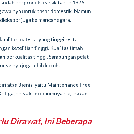
a sudah berproduksi sejak tahun 1975
ng awalnya untuk pasar domestik. Namun
 diekspor juga ke mancanegara.
ualitas material yang tinggi serta
gan ketelitian tinggi. Kualitas timah
an berkualitas tinggi. Sambungan pelat-
tur selnya juga lebih kokoh.
rdiri atas 3 jenis, yaitu Maintenance Free
tiga jenis aki ini umumnya digunakan
rlu Dirawat, Ini Beberapa