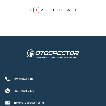
1
2
3
4
•••
136
021 3886 5218
0878 8024 9479
info@otospector.co.id