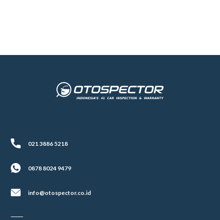
Terbarunya!
021 3886 5218
0878 8024 9479
info@otospector.co.id