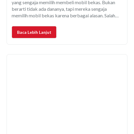
yang sengaja memilih membeli mobil bekas. Bukan
berarti tidak ada dananya, tapi mereka sengaja
memilih mobil bekas karena berbagai alasan. Salah
satunya karena harga mobil bekas tidak akan terlalu
jatuh. Selain Jakarta, salah satu penjualan mobil bekas
Baca Lebih Lanjut
terbesar adalah Bandung.