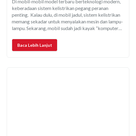
Di mobil-mobil model terbaru berteknologi modern,
keberadaan sistem kelistrikan pegang peranan
penting. Kalau dulu, di mobil jadul, sistem kelistrikan
memang sekadar untuk menyalakan mesin dan lampu-
lampu. Sekarang, mobil sudah jadi kayak “komputer
berjalan”. Fitur-fitur itu tentu saja bisa berfungsi
optimal, kalau didukung sistem kelistrikan yang
Baca Lebih Lanjut
mumpuni. Masalahnya, sistem ini termasuk rumit.
Pemakaiannya juga butuh kehati-hatian.