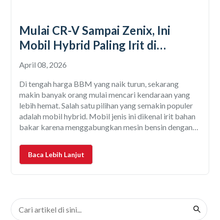
Mulai CR-V Sampai Zenix, Ini
Mobil Hybrid Paling Irit di
Indonesia
April 08, 2026
Di tengah harga BBM yang naik turun, sekarang
makin banyak orang mulai mencari kendaraan yang
lebih hemat. Salah satu pilihan yang semakin populer
adalah mobil hybrid. Mobil jenis ini dikenal irit bahan
bakar karena menggabungkan mesin bensin dengan
motor listrik. Hasilnya? Konsumsi BBM jadi jauh lebih
efisien dibandingkan mobil konvensional. Nah,
Baca Lebih Lanjut
biasanya pertanyaan yang sering