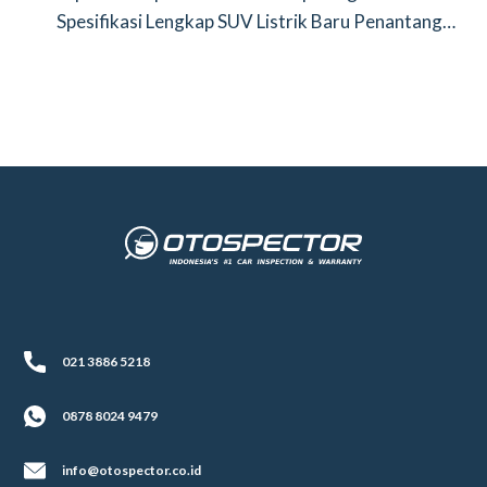
Spesifikasi Lengkap SUV Listrik Baru Penantang
BYD Atto 3
021 3886 5218
0878 8024 9479
info@otospector.co.id