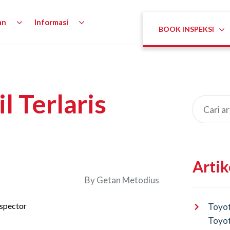
an
Informasi
BOOK INSPEKSI
l Terlaris
Artik
By
Getan Metodius
Toyot
Toyot