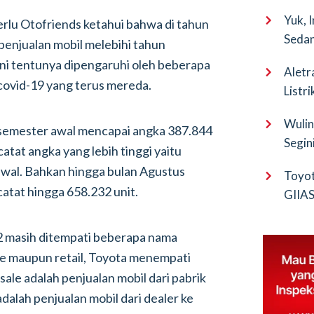
Yuk, 
erlu Otofriends ketahui bahwa di tahun
Sedan
 penjualan mobil melebihi tahun
ini tentunya dipengaruhi oleh beberapa
Aletr
 covid-19 yang terus mereda.
Listr
Wulin
 semester awal mencapai angka 387.844
Segin
atat angka yang lebih tinggi yaitu
EV Pu
awal. Bahkan hingga bulan Agustus
Toyot
atat hingga 658.232 unit.
GIIAS 
Bocor
22 masih ditempati beberapa nama
le maupun retail, Toyota menempati
ale adalah penjualan mobil dari pabrik
adalah penjualan mobil dari dealer ke