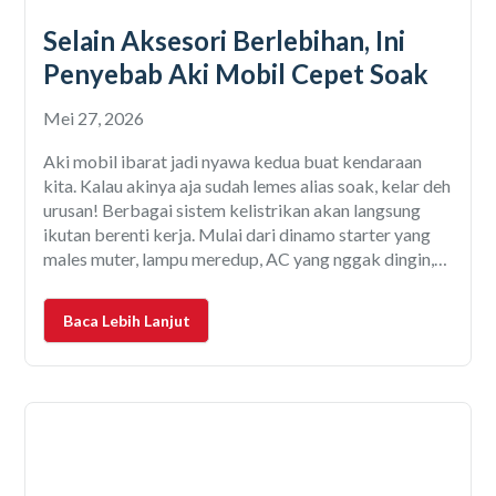
Selain Aksesori Berlebihan, Ini
Penyebab Aki Mobil Cepet Soak
Mei 27, 2026
Aki mobil ibarat jadi nyawa kedua buat kendaraan
kita. Kalau akinya aja sudah lemes alias soak, kelar deh
urusan! Berbagai sistem kelistrikan akan langsung
ikutan berenti kerja. Mulai dari dinamo starter yang
males muter, lampu meredup, AC yang nggak dingin,
audio nggak berfungsi, sampe sensor-sensor
elektronik yang mulai sensitif langsung pada error.
Baca Lebih Lanjut
Pokoknya semuanya butuh