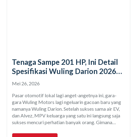
Tenaga Sampe 201 HP, Ini Detail
Spesifikasi Wuling Darion 2026
Terbaru
Mei 26, 2026
Pasar otomotif lokal lagi anget-angetnya ini, gara-
gara Wuling Motors lagi ngeluarin gacoan baru yang
namanya Wuling Darion. Setelah sukses sama air EV,
dan Alvez, MPV keluarga yang satu ini langsung saja
sukses mencuri perhatian banyak orang. Gimana
enggak, mobil 7-seater ini langsung aja nawarin opsi
teknologi sekaligus: yaitu EV (listrik murni) dan PHEV