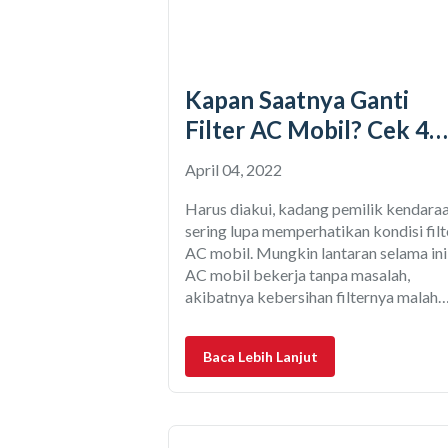
Kapan Saatnya Ganti
Filter AC Mobil? Cek 4
Faktanya!
April 04, 2022
Harus diakui, kadang pemilik kendara
sering lupa memperhatikan kondisi filt
AC mobil. Mungkin lantaran selama ini
AC mobil bekerja tanpa masalah,
akibatnya kebersihan filternya malah
sering terlupakan. Padahal saat servis
rutin di bengkel resmi, komponen ini j
Baca Lebih Lanjut
jarang diperhatikan. Filter AC mobil
sebenarnya adalah jenis komponen fas
moving yang usia pakainya termasuk
singkat. Masalahnya, karena