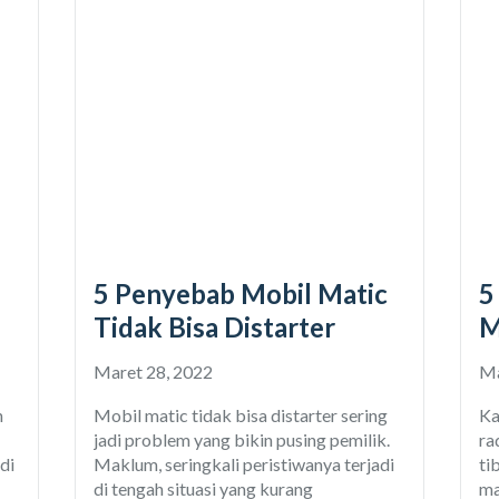
5 Penyebab Mobil Matic
5
Tidak Bisa Distarter
M
Maret 28, 2022
Ma
n
Mobil matic tidak bisa distarter sering
Ka
jadi problem yang bikin pusing pemilik.
ra
di
Maklum, seringkali peristiwanya terjadi
ti
di tengah situasi yang kurang
ma