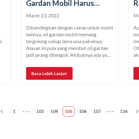
Gardan Mobil Harus
R
Diganti
T
Maret 23, 2022
Ma
Dibandingkan dengan cairan untuk mobil
Ad
lainnya, oli gardan mobil memang
mo
i
tergolong cukup lama usia pakainya.
me
Alasan ini pula yang membut oli gardan
Ot
jadi jarang ditengok. Akibatnya ada yang
ak
lupa diganti sampai melewati batas
se
wat
waktu. Seperti kita tahu, oli gardan mobil
me
Baca Lebih Lanjut
membantu fungsi gardan dalam
Ki
meneruskan tenaga putar yang
ju
dihasilkan mesin ke roda penggerak. Jika
pe
,
mekanisme
ce
mo
1
•••
103
104
105
106
107
•••
136