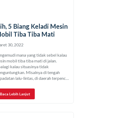
ih, 5 Biang Keladi Mesin
obil Tiba Tiba Mati
ret 30, 2022
ngemudi mana yang tidak sebel kalau
sin mobil tiba tiba mati di jalan.
alagi kalau situasinya tidak
nguntungkan. Misalnya di tengah
padatan lalu-lintas, di daerah terpencil,
au malah di tengah malam. Ada banyak
nyebab sampai mesin mobil tiba tiba
Baca Lebih Lanjut
ti di tengah jalan. Namun biasanya
sus ini terjadi karena kelalaian pemilik
lam hal perawatan rutin