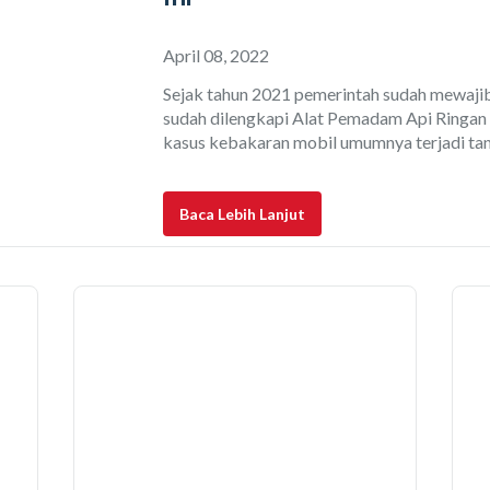
April 08, 2022
Sejak tahun 2021 pemerintah sudah mewajib
sudah dilengkapi Alat Pemadam Api Ringan
kasus kebakaran mobil umumnya terjadi tanp
sering kali tidak ditemukan peralatan yan
Meski sudah wajib pada mobil baru, namun 
sebelum tahun 2021, belum ada
Baca Lebih Lanjut