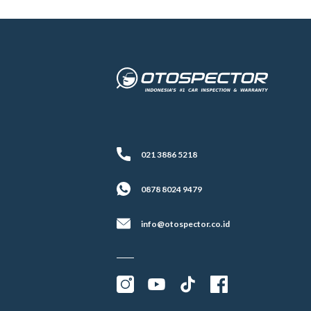
021 3886 5218
0878 8024 9479
info@otospector.co.id