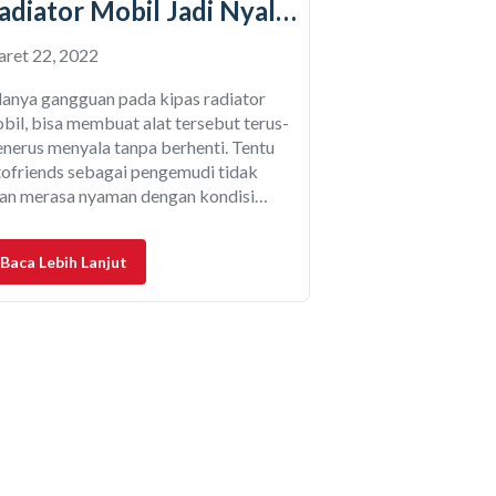
adiator Mobil Jadi Nyala
erus
ret 22, 2022
anya gangguan pada kipas radiator
bil, bisa membuat alat tersebut terus-
nerus menyala tanpa berhenti. Tentu
ofriends sebagai pengemudi tidak
an merasa nyaman dengan kondisi
macam ini yang ujung-ujungnya
ngganggu konsentrasi mengemudi.
Baca Lebih Lanjut
pas radiator mobil yang terus menyala
ga akan menyebabkan gangguan pada
rforma kendaraan. Pertama, aki lebih
pat tekor sehingga sistem kelistrikan
bil jadi tidak