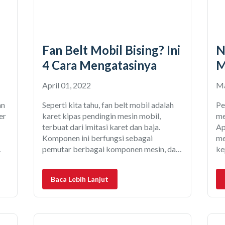
Fan Belt Mobil Bising? Ini
N
4 Cara Mengatasinya
M
April 01, 2022
Ma
an
Seperti kita tahu, fan belt mobil adalah
Pe
er
karet kipas pendingin mesin mobil,
me
terbuat dari imitasi karet dan baja.
Ap
Komponen ini berfungsi sebagai
me
pemutar berbagai komponen mesin, dari
ke
mulai pompa oli hingga alternator.
at
uga
Sayangnya fan belt mobil umurnya cukup
pe
Baca Lebih Lanjut
singkat. Penyebabnya karena posisi
ma
t
komponen ini memang terbuka dan
ka
berhubungan dengan engine pulley.
da
Akibatnya ia terpapar berbagai