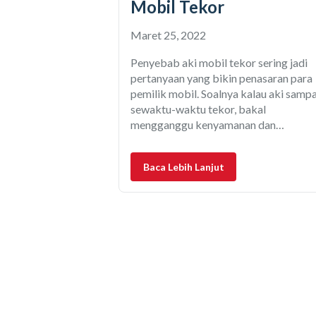
Mobil Tekor
Maret 25, 2022
Penyebab aki mobil tekor sering jadi
pertanyaan yang bikin penasaran para
pemilik mobil. Soalnya kalau aki sampa
sewaktu-waktu tekor, bakal
mengganggu kenyamanan dan
kelancaran berkendara. Apalagi jika
selama ini pemilik merasa selalu mera
Baca Lebih Lanjut
aki dengan benar. Penyebab aki mobil
tekor memang bukan cuma soal
perawatan saja. Faktor usia aki,
pemakaian, sampai besarnya tegangan
ikut berpengaruh.