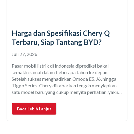
Harga dan Spesifikasi Chery Q
Terbaru, Siap Tantang BYD?
Juli 27, 2026
Pasar mobil listrik di Indonesia diprediksi bakal
semakin ramai dalam beberapa tahun ke depan.
Setelah sukses menghadirkan Omoda E5, J6, hingga
Tiggo Series, Chery dikabarkan tengah menyiapkan
satu model baru yang cukup menyita perhatian, yakni
Chery Q. Meski hingga saat ini belum diperkenalkan
secara resmi untuk pasar Indonesia, nama Chery Q
Baca Lebih Lanjut
sudah mulai ramai diperbincangkan