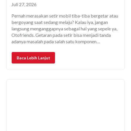
Diabaikan Pengemudi
Juli 27, 2026
Pernah merasakan setir mobil tiba-tiba bergetar atau
bergoyang saat sedang melaju? Kalau iya, jangan
langsung menganggapnya sebagai hal yang sepele ya,
Otofriends. Getaran pada setir bisa menjadi tanda
adanya masalah pada salah satu komponen
kendaraan. Jika dibiarkan terlalu lama, bukan hanya
membuat berkendara menjadi tidak nyaman, tetapi
Baca Lebih Lanjut
juga dapat meningkatkan risiko kecelakaan, terutama
saat melaju