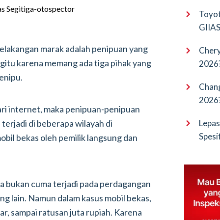
EV Pu
Toyot
GIIAS 
Bocor
elakangan marak adalah penipuan yang
Chery
egitu karena memang ada tiga pihak yang
2026?
penipu.
Terba
Chang
2026?
ari internet, maka penipuan-penipuan
Cangg
terjadi di beberapa wilayah di
Lepas
Spesi
obil bekas oleh pemilik langsung dan
Penan
a bukan cuma terjadi pada perdagangan
ang lain. Namun dalam kasus mobil bekas,
ar, sampai ratusan juta rupiah. Karena