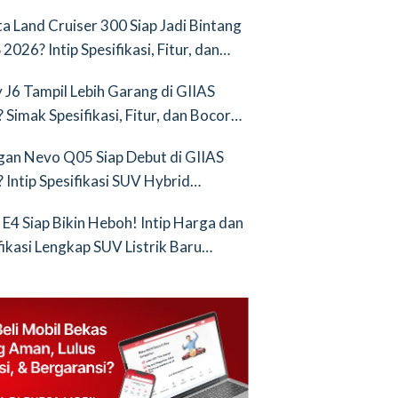
nya Saingan Baru
a Land Cruiser 300 Siap Jadi Bintang
2026? Intip Spesifikasi, Fitur, dan
an Terbarunya!
 J6 Tampil Lebih Garang di GIIAS
 Simak Spesifikasi, Fitur, dan Bocoran
runya!
an Nevo Q05 Siap Debut di GIIAS
 Intip Spesifikasi SUV Hybrid
ih!
 E4 Siap Bikin Heboh! Intip Harga dan
fikasi Lengkap SUV Listrik Baru
tang BYD Atto 3