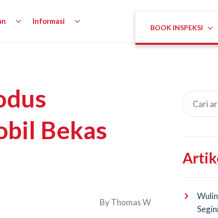
an
Informasi
BOOK INSPEKSI
odus
bil Bekas
Artik
Wulin
By
Thomas W
Segin