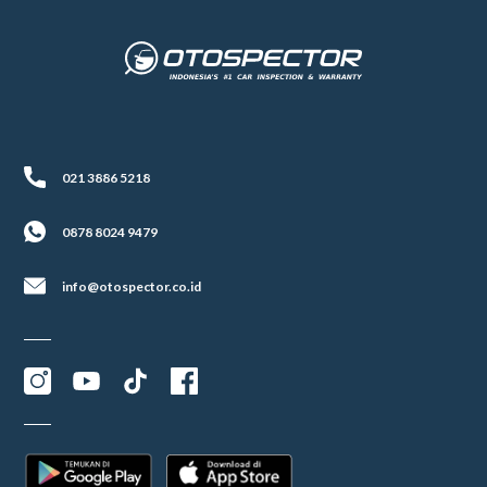
021 3886 5218
0878 8024 9479
info@otospector.co.id