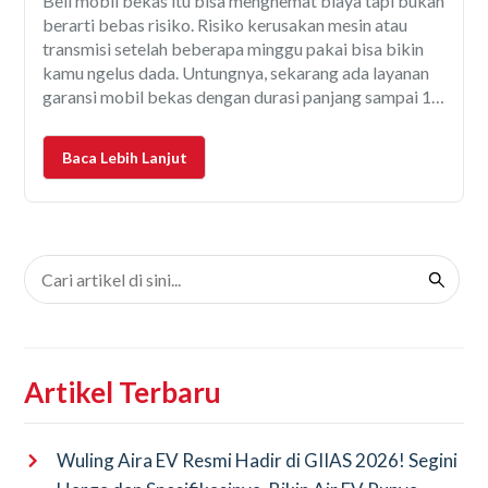
Beli mobil bekas itu bisa menghemat biaya tapi bukan
berarti bebas risiko. Risiko kerusakan mesin atau
transmisi setelah beberapa minggu pakai bisa bikin
kamu ngelus dada. Untungnya, sekarang ada layanan
garansi mobil bekas dengan durasi panjang sampai 1–
3 tahun yang bisa bikin pengalaman memiliki mobkas
jadi lebih aman dan nyaman. Salah satu layanan yang
Baca Lebih Lanjut
banyak
Artikel Terbaru
Wuling Aira EV Resmi Hadir di GIIAS 2026! Segini