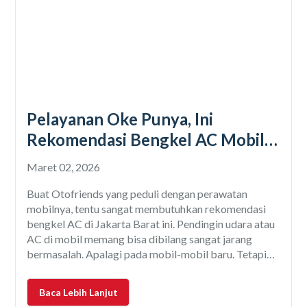
Pelayanan Oke Punya, Ini
Rekomendasi Bengkel AC Mobil
di Jakarta Barat
Maret 02, 2026
Buat Otofriends yang peduli dengan perawatan
mobilnya, tentu sangat membutuhkan rekomendasi
bengkel AC di Jakarta Barat ini. Pendingin udara atau
AC di mobil memang bisa dibilang sangat jarang
bermasalah. Apalagi pada mobil-mobil baru. Tetapi
bukan berarti AC bisa dibiarkan begitu saja, tanpa
perawatan berkala. Begitu juga kalau ada masalah
Baca Lebih Lanjut
pada AC mobil. Tentu butuh