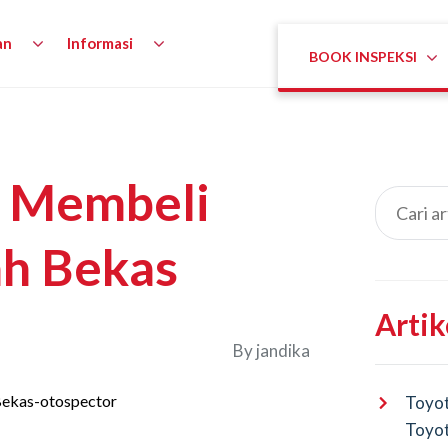
an
Informasi
BOOK INSPEKSI
i Membeli
h Bekas
Artik
By
jandika
Toyot
Toyot