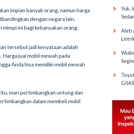
Yuk, 
kan impian banyak orang, namun harga
Sedan
 dibandingkan dengan negara lain,
mimpi ini bagi kebanyakan orang.
Aletr
Listr
ian tersebut jadi kenyataan adalah
Wulin
 Harga jual mobil mewah pada
Segin
gga Anda bisa memiliki mobil mewah
EV Pu
Toyot
GIIAS 
Bocor
 itu, mari pertimbangkan untung dan
dipertimbangkan dalam membeli mobil