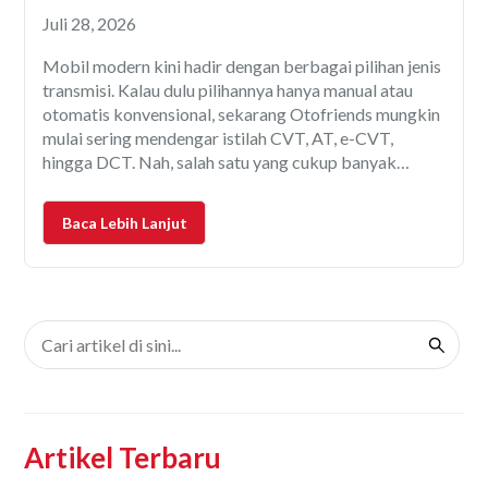
Bedanya dengan CVT
Juli 28, 2026
Mobil modern kini hadir dengan berbagai pilihan jenis
transmisi. Kalau dulu pilihannya hanya manual atau
otomatis konvensional, sekarang Otofriends mungkin
mulai sering mendengar istilah CVT, AT, e-CVT,
hingga DCT. Nah, salah satu yang cukup banyak
digunakan pada mobil-mobil terbaru adalah DCT
(Dual Clutch Transmission). Transmisi DCT mulai
Baca Lebih Lanjut
banyak diadopsi oleh berbagai pabrikan dunia,
termasuk merek
Artikel Terbaru