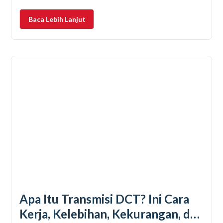
tersebut, ada satu komponen yang menjadi “jantung”
utama kendaraan listrik, yaitu baterai. Masih banyak
Baca Lebih Lanjut
orang yang mengira baterai mobil listrik hanya
terbuat
Apa Itu Transmisi DCT? Ini Cara
Kerja, Kelebihan, Kekurangan, dan