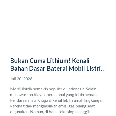
Bukan Cuma Lithium! Kenali
Bahan Dasar Baterai Mobil Listrik
yang Menentukan Performa dan
Juli 28, 2026
Umur Pakainya
Mobil listrik semakin populer di Indonesia. Selain
menawarkan biaya operasional yang lebih hemat,
kendaraan listrik juga dikenal lebih ramah lingkungan
karena tidak menghasilkan emisi gas buang saat
digunakan. Namun, di balik teknologi canggih