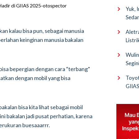
Yuk, 
Sedan
an kalau bisa pun, sebagai manusia
Aletr
erlahan keinginan manusia bakalan
Listr
Wulin
Segin
 bisa bepergian dengan cara “terbang”
EV Pu
ihatkan dengan mobil yang bisa
Toyot
GIIAS 
Bocor
akalan bisa kita lihat sebagai mobil
ni bakalan jadi pusat perhatian, karena
berukuran buesaaarrr.