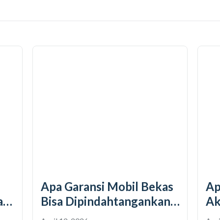
 Bekas
Apa Perbaikan Bodi
ankan
Akibat Kecelakaan Ringan
 Dia
Ditanggung Garansi mobil