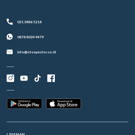
021 3886 5218
0878 8024 9479
info@otospector.co.id
LAYANAN