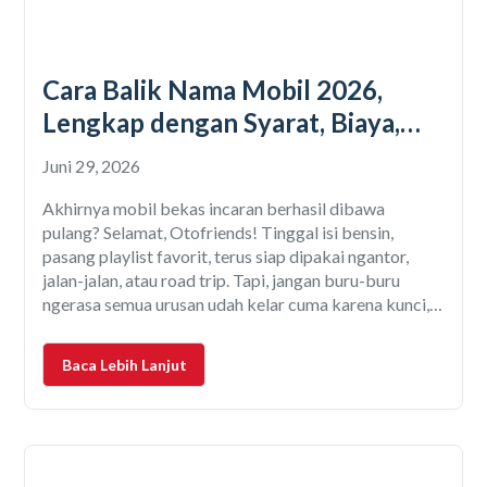
Cara Balik Nama Mobil 2026,
Lengkap dengan Syarat, Biaya,
dan Prosedurnya
Juni 29, 2026
Akhirnya mobil bekas incaran berhasil dibawa
pulang? Selamat, Otofriends! Tinggal isi bensin,
pasang playlist favorit, terus siap dipakai ngantor,
jalan-jalan, atau road trip. Tapi, jangan buru-buru
ngerasa semua urusan udah kelar cuma karena kunci,
STNK, dan BPKB udah ada di tangan. Soalnya, masih
ada satu hal yang sering banget dilupain, yaitu balik
Baca Lebih Lanjut
nama mobil. Masih