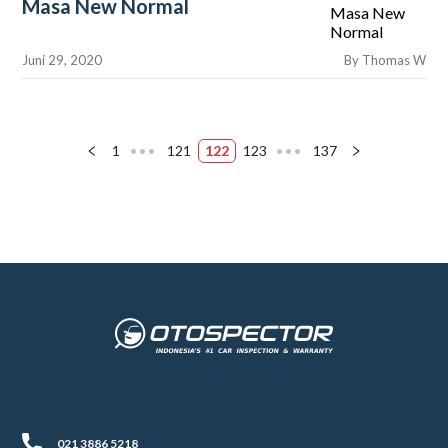
Masa New Normal
Juni 29, 2020
By
Thomas W
1
•••
121
122
123
•••
137
021 3886 5218