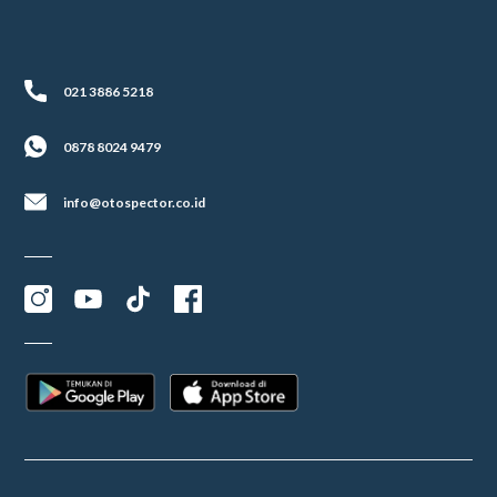
021 3886 5218
0878 8024 9479
info@otospector.co.id