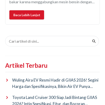
bakar karena menggabungkan mesin bensin dengan
motor listrik. Hasilnya? Konsumsi BBM jadi jauh lebih
efisien dibandingkan mobil konvensional. Nah,
Baca Lebih Lanjut
biasanya pertanyaan yang sering
Artikel Terbaru
Wuling Aira EV Resmi Hadir di GIIAS 2026! Segini
Harga dan Spesifikasinya, Bikin Air EV Punya
Saingan Baru
Toyota Land Cruiser 300 Siap Jadi Bintang GIIAS
2026? Intip Spesifikasi, Fitur, dan Bocoran