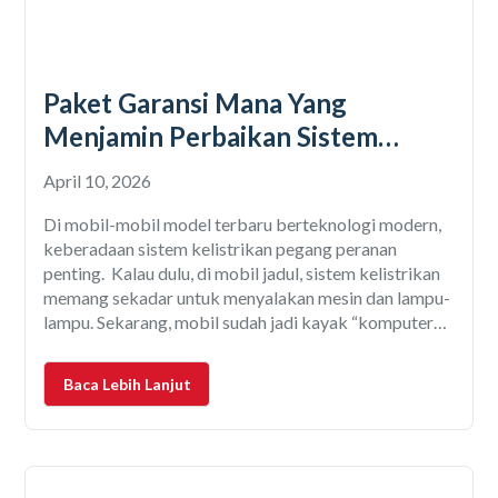
Paket Garansi Mana Yang
Menjamin Perbaikan Sistem
Kelistrikan? Yuk Cek Faktanya!
April 10, 2026
Di mobil-mobil model terbaru berteknologi modern,
keberadaan sistem kelistrikan pegang peranan
penting. Kalau dulu, di mobil jadul, sistem kelistrikan
memang sekadar untuk menyalakan mesin dan lampu-
lampu. Sekarang, mobil sudah jadi kayak “komputer
berjalan”. Fitur-fitur itu tentu saja bisa berfungsi
optimal, kalau didukung sistem kelistrikan yang
Baca Lebih Lanjut
mumpuni. Masalahnya, sistem ini termasuk rumit.
Pemakaiannya juga butuh kehati-hatian.