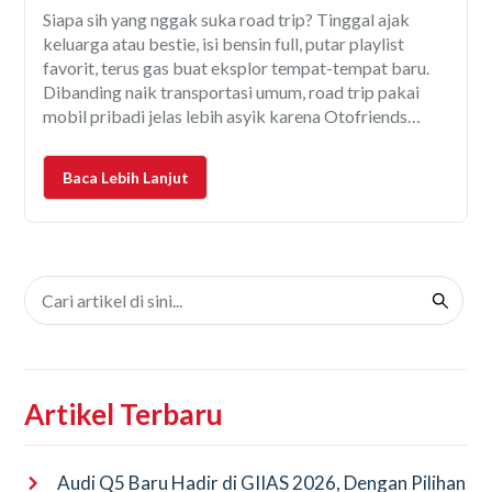
Siapa sih yang nggak suka road trip? Tinggal ajak
keluarga atau bestie, isi bensin full, putar playlist
favorit, terus gas buat eksplor tempat-tempat baru.
Dibanding naik transportasi umum, road trip pakai
mobil pribadi jelas lebih asyik karena Otofriends
bebas nentuin tujuan, berhenti kapan aja, bahkan bisa
sekalian hunting kuliner atau foto-foto di spot kece.
Baca Lebih Lanjut
Tapi,
Artikel Terbaru
Audi Q5 Baru Hadir di GIIAS 2026, Dengan Pilihan