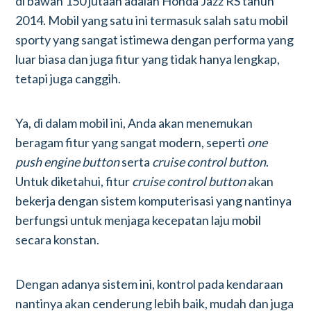
di bawah 150 jutaan adalah Honda Jazz RS tahun
2014. Mobil yang satu ini termasuk salah satu mobil
sporty yang sangat istimewa dengan performa yang
luar biasa dan juga fitur yang tidak hanya lengkap,
tetapi juga canggih.
Ya, di dalam mobil ini, Anda akan menemukan
beragam fitur yang sangat modern, seperti
one
push engine button
serta
cruise control button
.
Untuk diketahui, fitur
cruise control button
akan
bekerja dengan sistem komputerisasi yang nantinya
berfungsi untuk menjaga kecepatan laju mobil
secara konstan.
Dengan adanya sistem ini, kontrol pada kendaraan
nantinya akan cenderung lebih baik, mudah dan juga