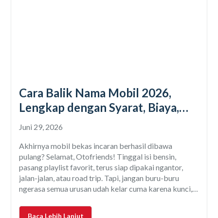
Cara Balik Nama Mobil 2026,
Lengkap dengan Syarat, Biaya,
dan Prosedurnya
Juni 29, 2026
Akhirnya mobil bekas incaran berhasil dibawa
pulang? Selamat, Otofriends! Tinggal isi bensin,
pasang playlist favorit, terus siap dipakai ngantor,
jalan-jalan, atau road trip. Tapi, jangan buru-buru
ngerasa semua urusan udah kelar cuma karena kunci,
STNK, dan BPKB udah ada di tangan. Soalnya, masih
ada satu hal yang sering banget dilupain, yaitu balik
Baca Lebih Lanjut