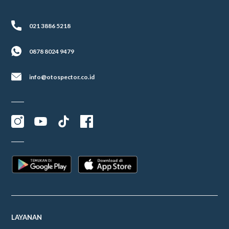
021 3886 5218
0878 8024 9479
info@otospector.co.id
LAYANAN