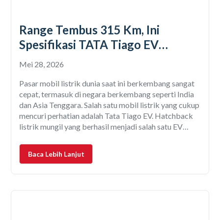
Range Tembus 315 Km, Ini
Spesifikasi TATA Tiago EV
Terbaru 2026!
Mei 28, 2026
Pasar mobil listrik dunia saat ini berkembang sangat
cepat, termasuk di negara berkembang seperti India
dan Asia Tenggara. Salah satu mobil listrik yang cukup
mencuri perhatian adalah Tata Tiago EV. Hatchback
listrik mungil yang berhasil menjadi salah satu EV
terlaris di India karena menawarkan harga relatif
terjangkau dengan fitur yang cukup lengkap.
Baca Lebih Lanjut
Menariknya, banyak pengamat