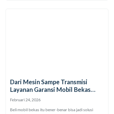
Dari Mesin Sampe Transmisi
Layanan Garansi Mobil Bekas
Otospector dengan Cakupan
Februari 24, 2026
Kerusakan Mesin Lengkap
Beli mobil bekas itu bener-benar bisa jadi solusi