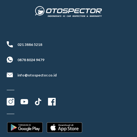
021 3886 5218
0878 8024 9479
info@otospector.co.id