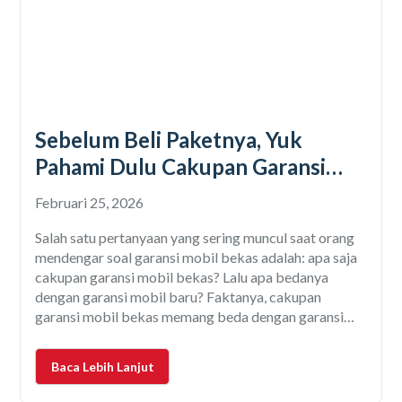
Sebelum Beli Paketnya, Yuk
Pahami Dulu Cakupan Garansi
Mobil Bekas Ini
Februari 25, 2026
Salah satu pertanyaan yang sering muncul saat orang
mendengar soal garansi mobil bekas adalah: apa saja
cakupan garansi mobil bekas? Lalu apa bedanya
dengan garansi mobil baru? Faktanya, cakupan
garansi mobil bekas memang beda dengan garansi
mobil baru. Jika garansi mobil baru sifatnya
menyeluruh, garansi mobil bekas lebih fokus pada
Baca Lebih Lanjut
komponen-komponen vital. Karena itulah komponen