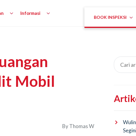
an
Informasi
BOOK INSPEKSI
euangan
it Mobil
Artik
Wulin
By
Thomas W
Segin