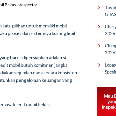
EV Pu
Toyot
GIIAS 
Bocor
 satu pilihan untuk memiliki mobil
Chery
aka proses dan sistemnya kurang lebih
2026?
Terba
Chang
2026?
yang harus dipersiapkan adalah si
Cangg
kredit mobil butuh komitmen jangka
Lepas
Spesi
diakan sejumlah dana secara konsisten
Penan
butuhkan pengelolaan keuangan yang
emasa kredit mobil bekas: