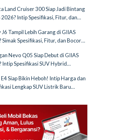
nya Saingan Baru
a Land Cruiser 300 Siap Jadi Bintang
2026? Intip Spesifikasi, Fitur, dan
an Terbarunya!
 J6 Tampil Lebih Garang di GIIAS
 Simak Spesifikasi, Fitur, dan Bocoran
runya!
an Nevo Q05 Siap Debut di GIIAS
 Intip Spesifikasi SUV Hybrid
ih!
 E4 Siap Bikin Heboh! Intip Harga dan
fikasi Lengkap SUV Listrik Baru
tang BYD Atto 3