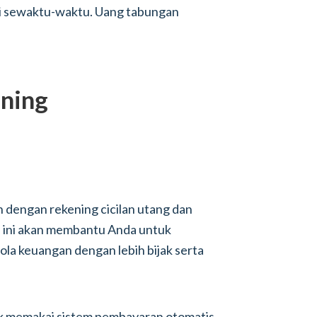
adi sewaktu-waktu. Uang tabungan
ening
 dengan rekening cicilan utang dan
al ini akan membantu Anda untuk
a keuangan dengan lebih bijak serta
uk memakai sistem pembayaran otomatis