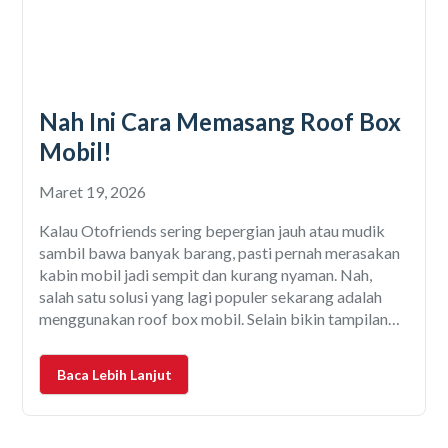
Nah Ini Cara Memasang Roof Box
Mobil!
Maret 19, 2026
Kalau Otofriends sering bepergian jauh atau mudik
sambil bawa banyak barang, pasti pernah merasakan
kabin mobil jadi sempit dan kurang nyaman. Nah,
salah satu solusi yang lagi populer sekarang adalah
menggunakan roof box mobil. Selain bikin tampilan
mobil terlihat lebih keren, roof box juga bisa
menambah kapasitas penyimpanan tanpa harus bikin
Baca Lebih Lanjut
penumpang duduk berdesakan. Tapi