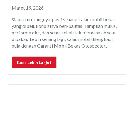
Sini
Maret 19, 2026
Siapapun orangnya, pasti senang kalau mobil bekas
yang dibeli, kondisinya berkualitas. Tampilan mulus,
performa oke, dan sama sekali tak bermasalah saat
dipakai. Lebih senang lagi, kalau mobil dilengkapi
pula dengan Garansi Mobil Bekas Otospector.
Artinya, andai terjadi kerusakan, baik itu mesin,
transmisi, sistem pengereman, ECU, dll; biaya
Baca Lebih Lanjut
perbaikannya akan ditanggung oleh pihak Garansi
Pengerjaan perbaikan