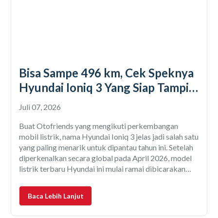
Bisa Sampe 496 km, Cek Speknya
Hyundai Ioniq 3 Yang Siap Tampil
di GIIAS 2026
Juli 07, 2026
Buat Otofriends yang mengikuti perkembangan
mobil listrik, nama Hyundai Ioniq 3 jelas jadi salah satu
yang paling menarik untuk dipantau tahun ini. Setelah
diperkenalkan secara global pada April 2026, model
listrik terbaru Hyundai ini mulai ramai dibicarakan
karena disebut-sebut akan dibawa ke GAIKINDO
Indonesia International Auto Show (GIIAS) 2026.
Baca Lebih Lanjut
Kalau kabar ini benar-benar terealisasi, maka