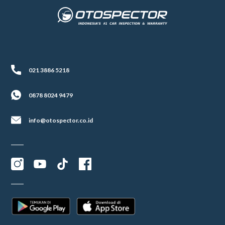
021 3886 5218
0878 8024 9479
info@otospector.co.id