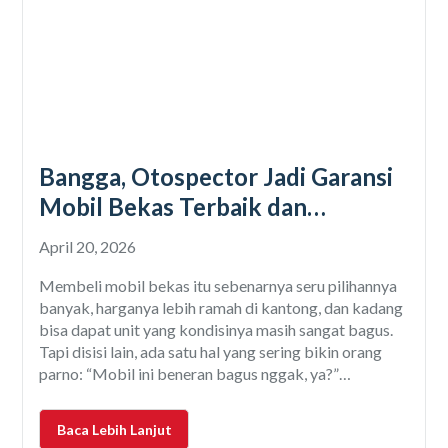
Bangga, Otospector Jadi Garansi
Mobil Bekas Terbaik dan
Terpercaya di Indonesia
April 20, 2026
Membeli mobil bekas itu sebenarnya seru pilihannya
banyak, harganya lebih ramah di kantong, dan kadang
bisa dapat unit yang kondisinya masih sangat bagus.
Tapi disisi lain, ada satu hal yang sering bikin orang
parno: “Mobil ini beneran bagus nggak, ya?”
Kekhawatiran itu wajar, karena kondisi mobil bekas
tidak selalu kelihatan dari luar. Ada saja cerita
Baca Lebih Lanjut