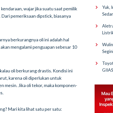
Yuk, 
endaraan, wajar jika suatu saat pemilik
Sedan
 Dari pemeriksaan dipstick, biasanya
Aletr
Listr
arnya berkurangnya oli ini adalah hal
Wulin
g akan mengalami penguapan sebesar 10
Segin
EV Pu
Toyot
GIIAS 
alau oli berkurang drastis. Kondisi ini
Bocor
arut, karena oli diperlukan untuk
 mesin. Jika oli tekor, maka komponen-
s.
g? Mari kita lihat satu per satu: