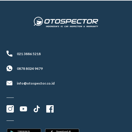
021 3886 5218
0878 8024 9479
info@otospector.co.id