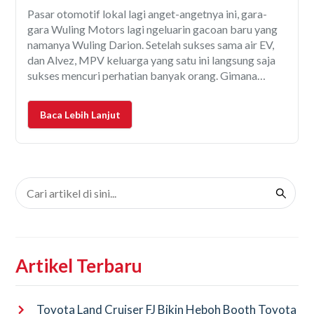
Pasar otomotif lokal lagi anget-angetnya ini, gara-
gara Wuling Motors lagi ngeluarin gacoan baru yang
namanya Wuling Darion. Setelah sukses sama air EV,
dan Alvez, MPV keluarga yang satu ini langsung saja
sukses mencuri perhatian banyak orang. Gimana
enggak, mobil 7-seater ini langsung aja nawarin opsi
teknologi sekaligus: yaitu EV (listrik murni) dan PHEV
Baca Lebih Lanjut
(hybrid). Gara-gara
Artikel Terbaru
Toyota Land Cruiser FJ Bikin Heboh Booth Toyota