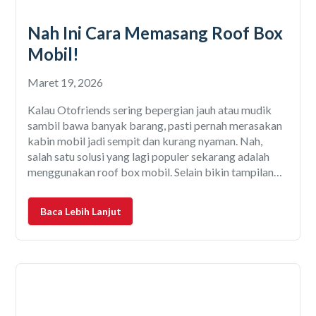
Nah Ini Cara Memasang Roof Box
Mobil!
Maret 19, 2026
Kalau Otofriends sering bepergian jauh atau mudik
sambil bawa banyak barang, pasti pernah merasakan
kabin mobil jadi sempit dan kurang nyaman. Nah,
salah satu solusi yang lagi populer sekarang adalah
menggunakan roof box mobil. Selain bikin tampilan
mobil terlihat lebih keren, roof box juga bisa
menambah kapasitas penyimpanan tanpa harus bikin
Baca Lebih Lanjut
penumpang duduk berdesakan. Tapi