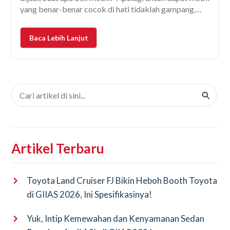
yang benar-benar cocok di hati tidaklah gampang.
Baik dari kualitas barang maupun harganya. Tetapi
kalau ada alasan tertentu yang gak bisa dihindari
Baca Lebih Lanjut
sehingga mobil harus
Artikel Terbaru
Toyota Land Cruiser FJ Bikin Heboh Booth Toyota
di GIIAS 2026, Ini Spesifikasinya!
Yuk, Intip Kemewahan dan Kenyamanan Sedan