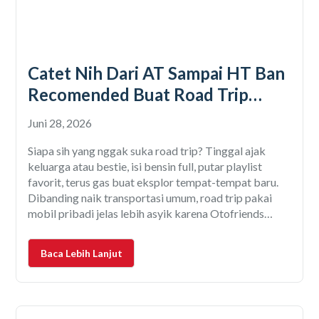
Catet Nih Dari AT Sampai HT Ban
Recomended Buat Road Trip
Mobil
Juni 28, 2026
Siapa sih yang nggak suka road trip? Tinggal ajak
keluarga atau bestie, isi bensin full, putar playlist
favorit, terus gas buat eksplor tempat-tempat baru.
Dibanding naik transportasi umum, road trip pakai
mobil pribadi jelas lebih asyik karena Otofriends
bebas nentuin tujuan, berhenti kapan aja, bahkan bisa
sekalian hunting kuliner atau foto-foto di spot kece.
Baca Lebih Lanjut
Tapi,