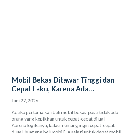
Mobil Bekas Ditawar Tinggi dan
Cepat Laku, Karena Ada
Garansinya
Juni 27, 2026
Ketika pertama kali beli mobil bekas, pasti tidak ada
orang yang kepikiran untuk cepat-cepat dijual.
Karena logikanya, kalau memang ingin cepat-cepat
dijual, buat apa beli mobil? Apalagi untuk dapat mobil