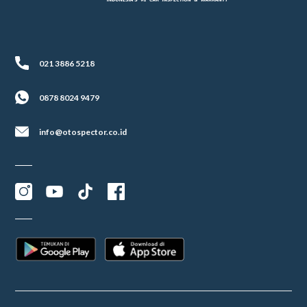
021 3886 5218
0878 8024 9479
info@otospector.co.id