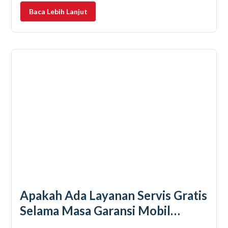
bukan berarti AC dibiarkan bekerja terus-menerus
Baca Lebih Lanjut
begitu saja, tanpa diperhatikan lagi.
Apakah Ada Layanan Servis Gratis
Selama Masa Garansi Mobil
Bekas?