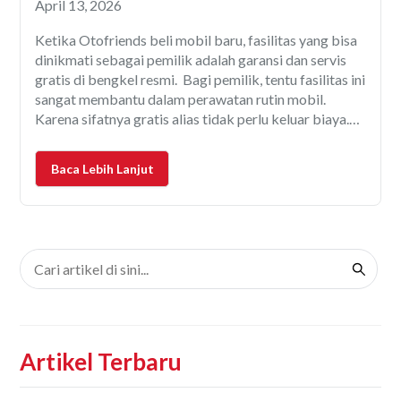
April 13, 2026
Ketika Otofriends beli mobil baru, fasilitas yang bisa
dinikmati sebagai pemilik adalah garansi dan servis
gratis di bengkel resmi. Bagi pemilik, tentu fasilitas ini
sangat membantu dalam perawatan rutin mobil.
Karena sifatnya gratis alias tidak perlu keluar biaya.
Kalau ada yang butuh diperbaiki, tinggal klaim ke
bengkel. Ternyata banyak juga orang jadi penasaran,
Baca Lebih Lanjut
apakah dalam
Artikel Terbaru