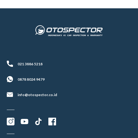
021 3886 5218
0878 8024 9479
info@otospector.co.id