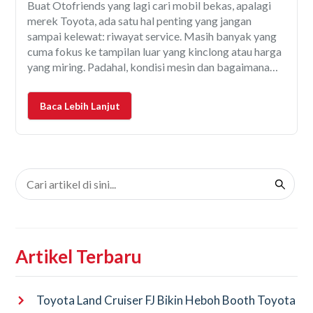
Buat Otofriends yang lagi cari mobil bekas, apalagi
merek Toyota, ada satu hal penting yang jangan
sampai kelewat: riwayat service. Masih banyak yang
cuma fokus ke tampilan luar yang kinclong atau harga
yang miring. Padahal, kondisi mesin dan bagaimana
mobil itu dirawat sebelumnya jauh lebih penting. Nah,
di sinilah riwayat service jadi “kunci rahasia” buat
Baca Lebih Lanjut
Artikel Terbaru
Toyota Land Cruiser FJ Bikin Heboh Booth Toyota