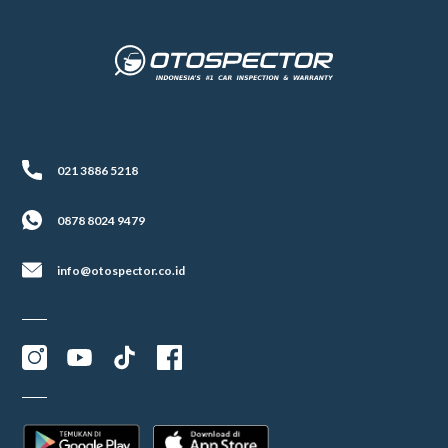
021 3886 5218
0878 8024 9479
info@otospector.co.id