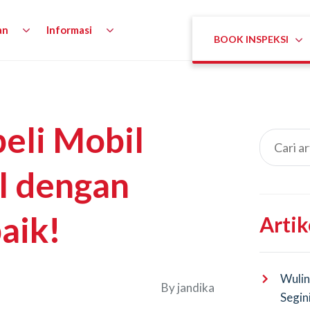
an
Informasi
BOOK INSPEKSI
eli Mobil
l dengan
aik!
Artik
Wulin
By
jandika
Segin