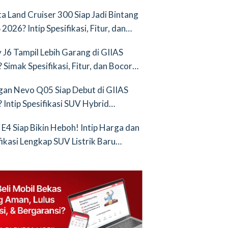
nya Saingan Baru
a Land Cruiser 300 Siap Jadi Bintang
2026? Intip Spesifikasi, Fitur, dan
an Terbarunya!
 J6 Tampil Lebih Garang di GIIAS
 Simak Spesifikasi, Fitur, dan Bocoran
runya!
an Nevo Q05 Siap Debut di GIIAS
 Intip Spesifikasi SUV Hybrid
ih!
 E4 Siap Bikin Heboh! Intip Harga dan
fikasi Lengkap SUV Listrik Baru
tang BYD Atto 3