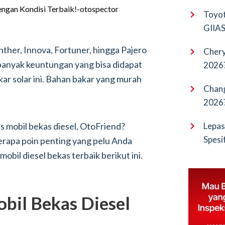
EV Pu
Toyot
GIIAS 
Bocor
anther, Innova, Fortuner, hingga Pajero
Chery
 banyak keuntungan yang bisa didapat
2026?
kar solar ini. Bahan bakar yang murah
Terba
Chang
2026?
Cangg
s mobil bekas diesel, OtoFriend?
Lepas
Spesi
rapa poin penting yang pelu Anda
Penan
obil diesel bekas terbaik berikut ini.
bil Bekas Diesel