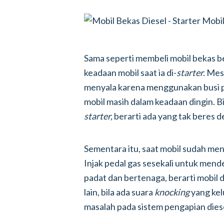
Sama seperti membeli mobil bekas 
keadaan mobil saat ia di-
starter.
Mesi
menyala karena menggunakan busi pi
mobil masih dalam keadaan dingin. Bil
starter,
berarti ada yang tak beres 
Sementara itu, saat mobil sudah meny
Injak pedal gas sesekali untuk mende
padat dan bertenaga, berarti mobil di
lain, bila ada suara
knocking
yang kel
masalah pada sistem pengapian diese