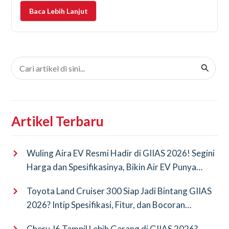
bekerja saat mobil digunakan. Jika kualitas minyak
Baca Lebih Lanjut
rem mulai menurun, performa pengereman juga akan
ikut menurun. Rem bisa terasa
Artikel Terbaru
Wuling Aira EV Resmi Hadir di GIIAS 2026! Segini
Harga dan Spesifikasinya, Bikin Air EV Punya
Saingan Baru
Toyota Land Cruiser 300 Siap Jadi Bintang GIIAS
2026? Intip Spesifikasi, Fitur, dan Bocoran
Terbarunya!
Chery J6 Tampil Lebih Garang di GIIAS 2026?