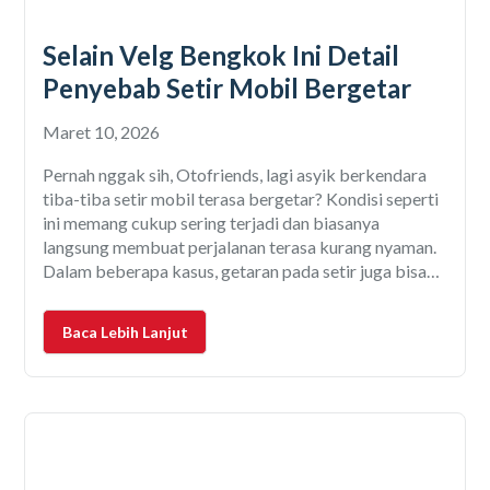
Selain Velg Bengkok Ini Detail
Penyebab Setir Mobil Bergetar
Maret 10, 2026
Pernah nggak sih, Otofriends, lagi asyik berkendara
tiba-tiba setir mobil terasa bergetar? Kondisi seperti
ini memang cukup sering terjadi dan biasanya
langsung membuat perjalanan terasa kurang nyaman.
Dalam beberapa kasus, getaran pada setir juga bisa
menjadi tanda adanya masalah pada komponen mobil.
Sayangnya, masih banyak pengemudi yang
Baca Lebih Lanjut
menganggap getaran setir sebagai hal sepele.
Padahal, jika