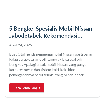
5 Bengkel Spesialis Mobil Nissan
Jabodetabek Rekomendasi
Otospector
April 24, 2026
Buat Otofriends pengguna mobil Nissan, pasti paham
kalau perawatan mobil itu nggak bisa asal pilih
bengkel. Apalagi untuk mobil Nissan yang punya
karakter mesin dan sistem kaki-kaki khas,
penanganannya perlu teknisi yang benar-benar
paham. Salah pilih bengkel bisa bikin masalah kecil
jadi melebar, biaya servis membengkak, dan performa
Baca Lebih Lanjut
mobil malah makin menurun. Karena itu, penting