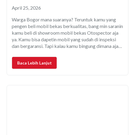
April 25, 2026
Warga Bogor mana suaranya? Teruntuk kamu yang
pengen beli mobil bekas berkualitas, bang min saranin
kamu beli di showroom mobil bekas Otospector aja
ya. Kamu bisa dapetin mobil yang sudah di inspeksi
dan bergaransi. Tapi kalau kamu bingung dimana aja
sih dealer rekanan Otospector yang ada di Bogor?
Cek aja di artikel berikut ini. Kalau
Baca Lebih Lanjut