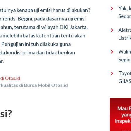
Yuk, 
sebetulnya kenapa uji emisi harus dilakukan?
Sedan
iends. Begini, pada dasarnya uji emisi
 tahun, terutama di wilayah DKI Jakarta.
Aletr
a melebihi batas ketentuan tentu akan
Listr
. Pengujian ini tuh dilakuka guna
Wulin
a kondisi prima dan tidak berikan
Segin
r.
EV Pu
Toyot
GIIAS 
kualitas di Bursa Mobil Otos.id
Bocor
si?