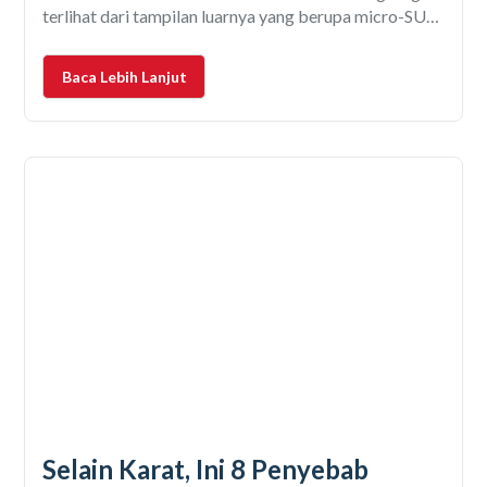
terlihat dari tampilan luarnya yang berupa micro-SUV
berdesain kotak. Yang jelas, tak banyak mobil dengan
desain eksterior seperti ini di Indonesia. Dimensinya
Baca Lebih Lanjut
yang compact
Selain Karat, Ini 8 Penyebab