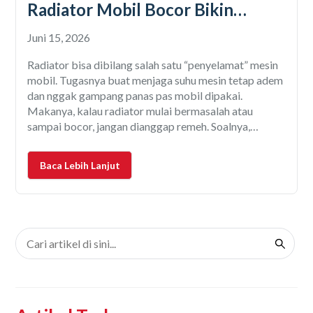
Radiator Mobil Bocor Bikin
Overheat
Juni 15, 2026
Radiator bisa dibilang salah satu “penyelamat” mesin
mobil. Tugasnya buat menjaga suhu mesin tetap adem
dan nggak gampang panas pas mobil dipakai.
Makanya, kalau radiator mulai bermasalah atau
sampai bocor, jangan dianggap remeh. Soalnya,
masalah kecil ini bisa berkembang jadi kerusakan
yang lebih ganas. Banyak orang baru sadar ada
Baca Lebih Lanjut
masalah setelah mesin mulai overheat atau