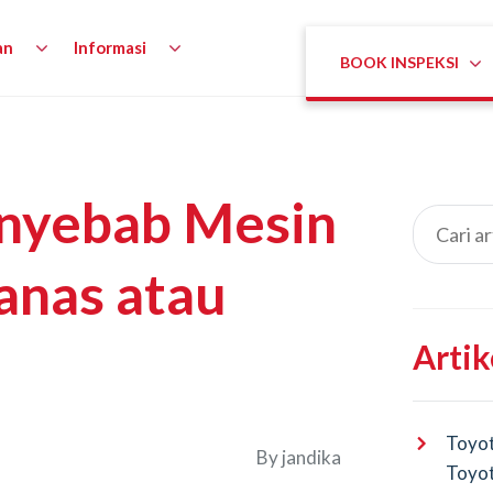
an
Informasi
BOOK INSPEKSI
enyebab Mesin
anas atau
Artik
Toyot
By
jandika
Toyot