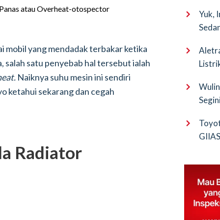
Yuk, 
Sedan
ai mobil yang mendadak terbakar ketika
Aletr
, salah satu penyebab hal tersebut ialah
Listr
heat.
Naiknya suhu mesin ini sendiri
Wulin
Ayo ketahui sekarang dan cegah
Segin
EV Pu
Toyot
GIIAS 
da Radiator
Bocor