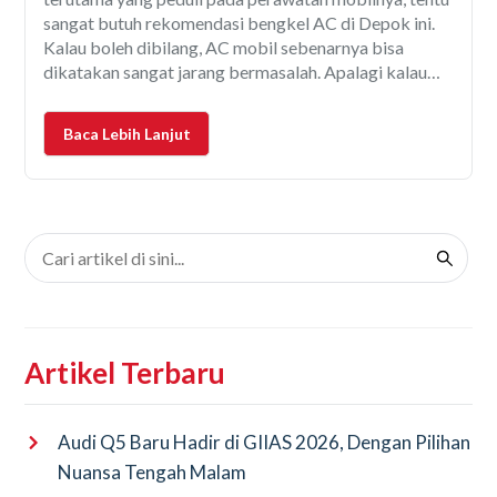
sangat butuh rekomendasi bengkel AC di Depok ini.
Kalau boleh dibilang, AC mobil sebenarnya bisa
dikatakan sangat jarang bermasalah. Apalagi kalau
mobil dibeli dari baru dan dirawat sewajarnya. Namun
bukan berarti AC dibiarkan bekerja terus-menerus
Baca Lebih Lanjut
begitu saja, tanpa diperhatikan lagi.
Artikel Terbaru
Audi Q5 Baru Hadir di GIIAS 2026, Dengan Pilihan
Nuansa Tengah Malam