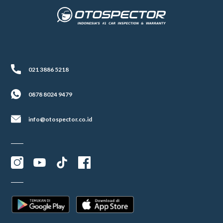
021 3886 5218
0878 8024 9479
info@otospector.co.id