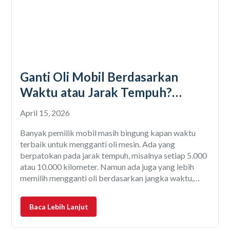
Ganti Oli Mobil Berdasarkan
Waktu atau Jarak Tempuh?
Banyak Pemilik Mobil Masih
April 15, 2026
Salah!
Banyak pemilik mobil masih bingung kapan waktu
terbaik untuk mengganti oli mesin. Ada yang
berpatokan pada jarak tempuh, misalnya setiap 5.000
atau 10.000 kilometer. Namun ada juga yang lebih
memilih mengganti oli berdasarkan jangka waktu,
misalnya setiap 6 bulan sekali. Pertanyaannya, mana
yang bener sih? Jawabannya adalah keduanya bener,
Baca Lebih Lanjut
tetapi yang paling tepat adalah mengikuti