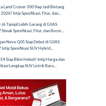
nya Saingan Baru
a Land Cruiser 300 Siap Jadi Bintang
2026? Intip Spesifikasi, Fitur, dan
an Terbarunya!
 J6 Tampil Lebih Garang di GIIAS
 Simak Spesifikasi, Fitur, dan Bocoran
runya!
an Nevo Q05 Siap Debut di GIIAS
 Intip Spesifikasi SUV Hybrid
ih!
 E4 Siap Bikin Heboh! Intip Harga dan
fikasi Lengkap SUV Listrik Baru
tang BYD Atto 3