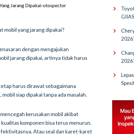
EV Pu
Toyot
GIIAS 
Bocor
 mobil yang jarang dipakai?
Chery
2026?
Terba
 penasaran dengan mengajukan
Chang
bil jarang dipakai, artinya tidak harus
2026?
Cangg
Lepas
Spesi
l tetap harus dirawat sebagaimana
Penan
, mobil siap dipakai tanpa ada masalah.
 mencegah kerusakan mobil akibat
 kualitas komponen bisa terus menurun.
fektivitasnya. Atau seal dan karet-karet