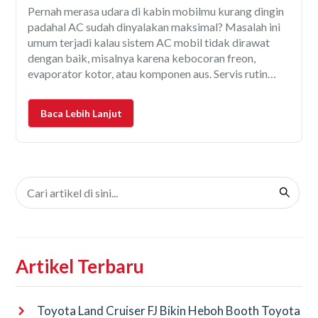
Pernah merasa udara di kabin mobilmu kurang dingin
padahal AC sudah dinyalakan maksimal? Masalah ini
umum terjadi kalau sistem AC mobil tidak dirawat
dengan baik, misalnya karena kebocoran freon,
evaporator kotor, atau komponen aus. Servis rutin
penting supaya: Apalagi kalau kamu sedang
memeriksa mobil bekas, AC yang berfungsi baik bisa
Baca Lebih Lanjut
jadi penentu kenyamanan selama pakai
Artikel Terbaru
Toyota Land Cruiser FJ Bikin Heboh Booth Toyota