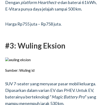
Dengan
platform Hearthect-e
dan baterai 61 kWh,
E-Vitara punya daya jelajah sampai 500 km.
Harga Rp755 juta – Rp758 juta.
#3: Wuling Eksion
Sumber: Wuling id
SUV 7-seater yang menyasar pasar mobil keluarga.
Dipasarkan dalam varian EV dan PHEV. Untuk EV,
baterainya berteknologi “
Magic Battery Pro
” yang
mampu menempuh jarak 530 km.