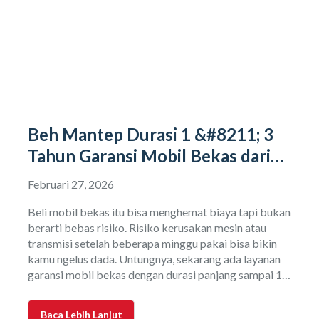
Beh Mantep Durasi 1 &#8211; 3
Tahun Garansi Mobil Bekas dari
Otospector
Februari 27, 2026
Beli mobil bekas itu bisa menghemat biaya tapi bukan
berarti bebas risiko. Risiko kerusakan mesin atau
transmisi setelah beberapa minggu pakai bisa bikin
kamu ngelus dada. Untungnya, sekarang ada layanan
garansi mobil bekas dengan durasi panjang sampai 1–
3 tahun yang bisa bikin pengalaman memiliki mobkas
jadi lebih aman dan nyaman. Salah satu layanan yang
Baca Lebih Lanjut