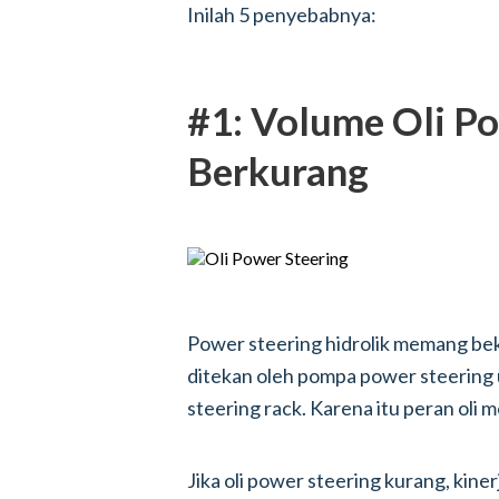
Inilah 5 penyebabnya:
#1: Volume Oli P
Berkurang
Power steering hidrolik memang bek
ditekan oleh pompa power steering
steering rack. Karena itu peran oli m
Jika oli power steering kurang, kine