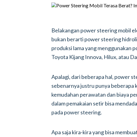
Belakangan power steering mobil e
bukan berarti power steering hidrol
produksi lama yang menggunakan po
Toyota Kijang Innova, Hilux, atau D
Apalagi, dari beberapa hal, power st
sebenarnya justru punya beberapa k
kemudahan perawatan dan biaya pe
dalam pemakaian setir bisa mendada
pada power steering.
Apa saja kira-kira yang bisa membuat