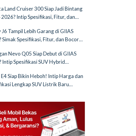
nya Saingan Baru
a Land Cruiser 300 Siap Jadi Bintang
2026? Intip Spesifikasi, Fitur, dan
an Terbarunya!
 J6 Tampil Lebih Garang di GIIAS
 Simak Spesifikasi, Fitur, dan Bocoran
runya!
an Nevo Q05 Siap Debut di GIIAS
 Intip Spesifikasi SUV Hybrid
ih!
 E4 Siap Bikin Heboh! Intip Harga dan
fikasi Lengkap SUV Listrik Baru
tang BYD Atto 3