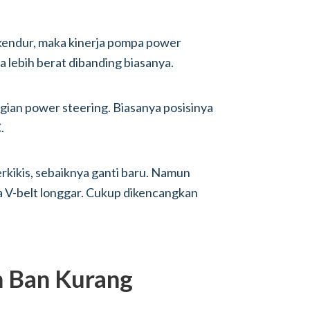
 kendur, maka kinerja pompa power
a lebih berat dibanding biasanya.
agian power steering. Biasanya posisinya
.
erkikis, sebaiknya ganti baru. Namun
a V-belt longgar. Cukup dikencangkan
n Ban Kurang