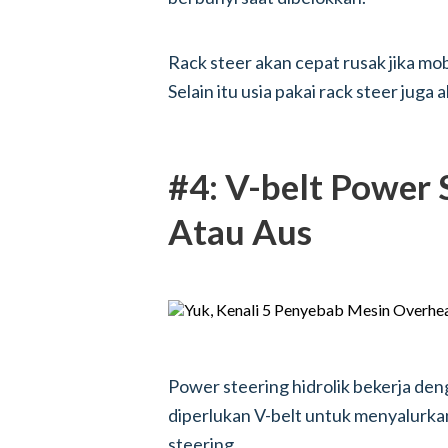
Rack steer akan cepat rusak jika mob
Selain itu usia pakai rack steer jug
#4: V-belt Power 
Atau Aus
Power steering hidrolik bekerja den
diperlukan V-belt untuk menyalurka
steering.