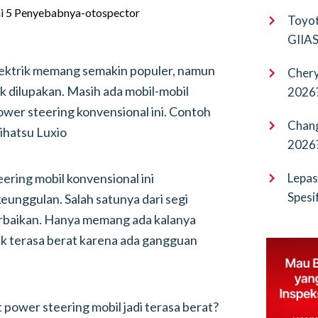
EV Pu
Toyot
GIIAS 
Bocor
lektrik memang semakin populer, namun
Chery
ik dilupakan. Masih ada mobil-mobil
2026?
wer steering konvensional ini. Contoh
Terba
Chang
aihatsu Luxio
2026?
Cangg
eering mobil konvensional ini
Lepas
Spesi
eunggulan. Salah satunya dari segi
Penan
rbaikan. Hanya memang ada kalanya
k terasa berat karena ada gangguan
 power steering mobil jadi terasa berat?