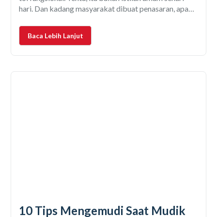
hari. Dan kadang masyarakat dibuat penasaran, apa
artinya? Apa perbedaan antara tol operasional dan tol
fungsional? Dengan meningkatnya perjalanan para
Baca Lebih Lanjut
pemudik di masa
10 Tips Mengemudi Saat Mudik