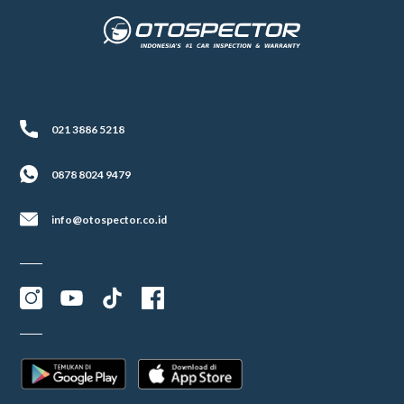
021 3886 5218
0878 8024 9479
info@otospector.co.id