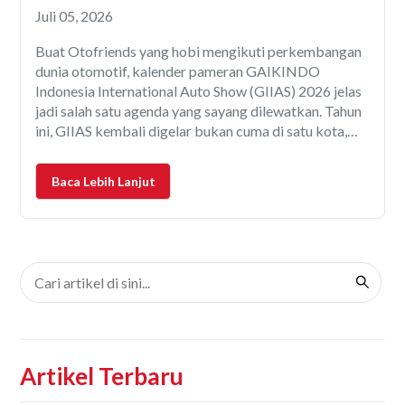
yang Wajib Dicatat Otofriends
Juli 05, 2026
Buat Otofriends yang hobi mengikuti perkembangan
dunia otomotif, kalender pameran GAIKINDO
Indonesia International Auto Show (GIIAS) 2026 jelas
jadi salah satu agenda yang sayang dilewatkan. Tahun
ini, GIIAS kembali digelar bukan cuma di satu kota,
melainkan hadir dalam format roadshow ke beberapa
wilayah besar di Indonesia. Mulai dari Tangerang,
Baca Lebih Lanjut
Surabaya, Bandung, Semarang, sampai Makassar,
semuanya
Artikel Terbaru