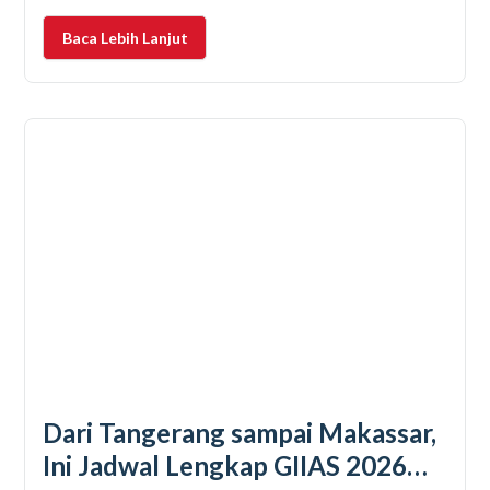
pemberitaan media online. Dari berbagai laporan,
diperkirakan kemeriahan acara ini bakal melebihi
Baca Lebih Lanjut
penyelenggaraan tahun-tahun sebelumnya, karena
bakal ada
Dari Tangerang sampai Makassar,
Ini Jadwal Lengkap GIIAS 2026