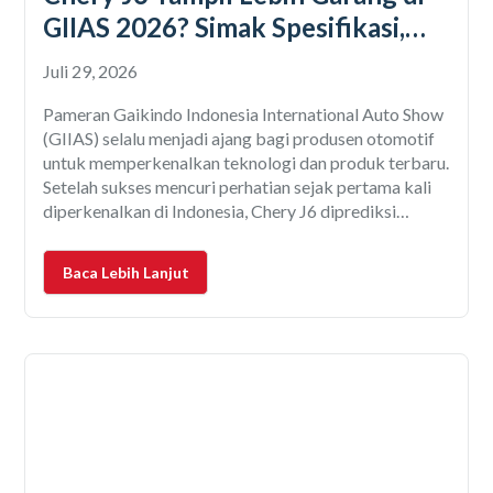
GIIAS 2026? Simak Spesifikasi,
Fitur, dan Bocoran Terbarunya!
Juli 29, 2026
Pameran Gaikindo Indonesia International Auto Show
(GIIAS) selalu menjadi ajang bagi produsen otomotif
untuk memperkenalkan teknologi dan produk terbaru.
Setelah sukses mencuri perhatian sejak pertama kali
diperkenalkan di Indonesia, Chery J6 diprediksi
kembali menjadi salah satu model yang ramai
dikunjungi pengunjung di GIIAS 2026. Otofriends,
Baca Lebih Lanjut
SUV listrik ini memang punya daya tarik yang berbeda
dibanding