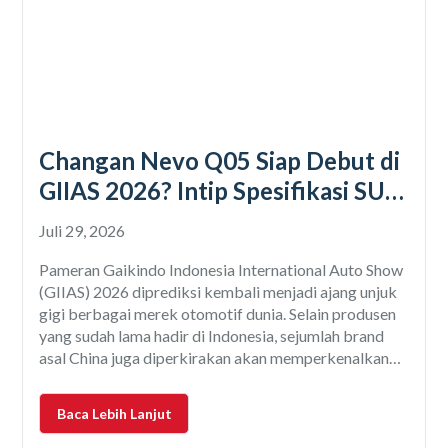
Changan Nevo Q05 Siap Debut di
GIIAS 2026? Intip Spesifikasi SUV
Hybrid Canggih!
Juli 29, 2026
Pameran Gaikindo Indonesia International Auto Show
(GIIAS) 2026 diprediksi kembali menjadi ajang unjuk
gigi berbagai merek otomotif dunia. Selain produsen
yang sudah lama hadir di Indonesia, sejumlah brand
asal China juga diperkirakan akan memperkenalkan
produk-produk terbarunya, termasuk Changan
Automobile. Salah satu model yang cukup menarik
Baca Lebih Lanjut
perhatian adalah Changan Nevo Q05, SUV
berteknologi plug-in hybrid (PHEV)