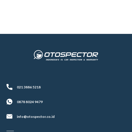
BYD Atto 3
021 3886 5218
0878 8024 9479
info@otospector.co.id