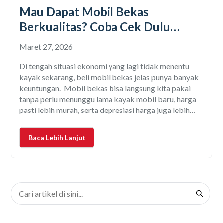
Mau Dapat Mobil Bekas
Berkualitas? Coba Cek Dulu
Garansinya!
Maret 27, 2026
Di tengah situasi ekonomi yang lagi tidak menentu
kayak sekarang, beli mobil bekas jelas punya banyak
keuntungan. Mobil bekas bisa langsung kita pakai
tanpa perlu menunggu lama kayak mobil baru, harga
pasti lebih murah, serta depresiasi harga juga lebih
rendah. Tentu, mobil bekasnya harus berkualitas. Dan
ciri utama dari mobil berkualitas adalah punya garansi
Baca Lebih Lanjut
mobil