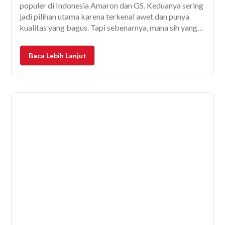
populer di Indonesia Amaron dan GS. Keduanya sering
jadi pilihan utama karena terkenal awet dan punya
kualitas yang bagus. Tapi sebenarnya, mana sih yang
lebih cocok buat mobil kamu? Kali ini, kita bakal
bahas secara santai perbandingan aki Amaron vs
Baca Lebih Lanjut