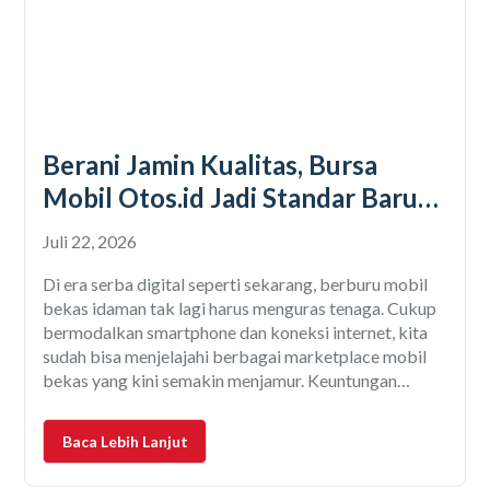
Berani Jamin Kualitas, Bursa
Mobil Otos.id Jadi Standar Baru
Marketplace Mobil Bekas
Juli 22, 2026
Di era serba digital seperti sekarang, berburu mobil
bekas idaman tak lagi harus menguras tenaga. Cukup
bermodalkan smartphone dan koneksi internet, kita
sudah bisa menjelajahi berbagai marketplace mobil
bekas yang kini semakin menjamur. Keuntungan
berburu mobil secara online memang menggiurkan.
Mulai dari pilihan unit yang melimpah, harga yang
Baca Lebih Lanjut
kompetitif, hingga berbagai kemudahan fasilitas
pembayaran. Namun,