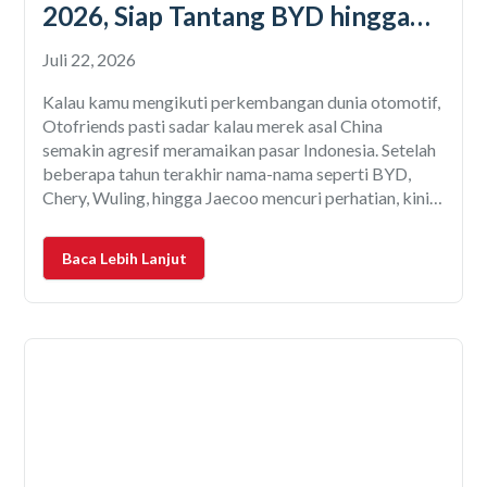
2026, Siap Tantang BYD hingga
Hyundai?
Juli 22, 2026
Kalau kamu mengikuti perkembangan dunia otomotif,
Otofriends pasti sadar kalau merek asal China
semakin agresif meramaikan pasar Indonesia. Setelah
beberapa tahun terakhir nama-nama seperti BYD,
Chery, Wuling, hingga Jaecoo mencuri perhatian, kini
giliran GAC yang diprediksi bakal menjadi salah satu
sorotan utama di ajang Gaikindo Indonesia
Baca Lebih Lanjut
International Auto Show (GIIAS) 2026. Pabrikan asal
Guangzhou, China,