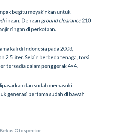
tampak begitu meyakinkan untuk
ad
ringan. Dengan
ground clearance
210
anjir ringan di perkotaan.
ama kali di Indonesia pada 2003,
an 2.5 liter. Selain berbeda tenaga, torsi,
liter tersedia dalam penggerak 4×4.
h dipasarkan dan sudah memasuki
tuk generasi pertama sudah di bawah
 Bekas Otospector