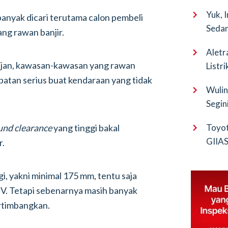
Yuk, 
banyak dicari terutama calon pembeli
Sedan
ang rawan banjir.
Aletr
ujan, kawasan-kawasan yang rawan
Listr
mbatan serius buat kendaraan yang tidak
Wulin
Segin
EV Pu
und clearance
yang tinggi bakal
Toyot
GIIAS 
r.
Bocor
gi, yakni minimal 175 mm, tentu saja
V. Tetapi sebenarnya masih banyak
ertimbangkan.