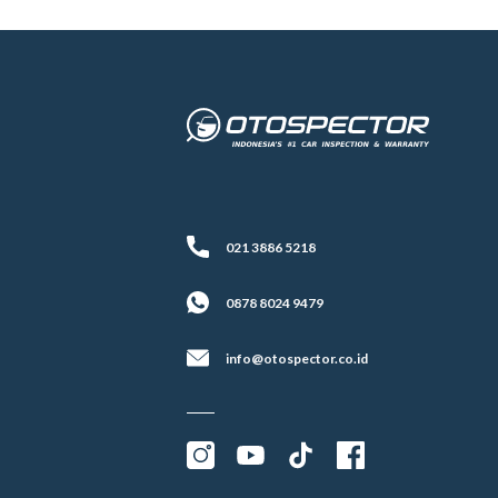
021 3886 5218
0878 8024 9479
info@otospector.co.id