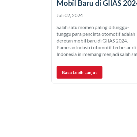
Mobil Baru di GIIAS 202
Juli 02, 2024
Salah satu momen paling ditunggu-
tunggu para pencinta otomotif adalah
deretan mobil baru di GIIAS 2024.
Pameran industri otomotif terbesar di
Indonesia ini memang menjadi salah sa
ajang perkenalan mobil-mobil baru ya
akan dilepas ke pasaran, sekaligus ada
Baca Lebih Lanjut
beberapa yang bisa langsung dipesan.
GIIAS 2024 kali ini akan terasa istime
karena menjadi ajang penyelenggaraa
paling besar,