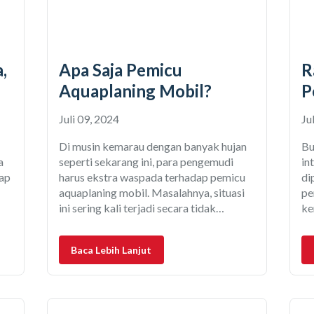
,
Apa Saja Pemicu
R
Aquaplaning Mobil?
P
Juli 09, 2024
Ju
Di musin kemarau dengan banyak hujan
Bu
a
seperti sekarang ini, para pengemudi
in
tap
harus ekstra waspada terhadap pemicu
di
aquaplaning mobil. Masalahnya, situasi
pe
ini sering kali terjadi secara tidak
ke
terduga. Tiba-tiba saja, di tengah
mo
perjalanan, mobil tergelincir dan
mo
Baca Lebih Lanjut
meluncur tanpa terkendali. Ujung-
ta
ujungnya bisa mengakibatkan
su
kecelakaan dan memakan korban.
un
Kabar baiknya, kondisi aquaplaning ini
ad