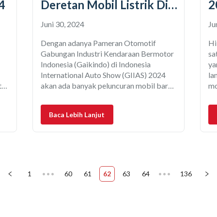
4
Deretan Mobil Listrik Di
2
GIIAS 2024
Juni 30, 2024
Ju
Dengan adanya Pameran Otomotif
Hi
Gabungan Industri Kendaraan Bermotor
sa
Indonesia (Gaikindo) di Indonesia
ya
International Auto Show (GIIAS) 2024
la
tu
akan ada banyak peluncuran mobil baru
mo
ng
di acara tersebut, sekitar akan ada 40
mo
kendaraan baru dipamerkan GIIAS 2024.
ud
Baca Lebih Lanjut
Menurut ketua lll Gaikindo, yaitu Ridwan
ya
wa
Alamsjah akan akan sebanyak 31 merek
mu
n
kendaraan penumpang yang akan
meramaikan pameran GIIAS 2024,
1
•••
60
61
62
63
64
•••
136