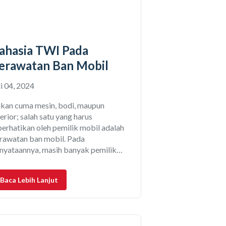
ahasia TWI Pada
erawatan Ban Mobil
li 04, 2024
kan cuma mesin, bodi, maupun
terior; salah satu yang harus
perhatikan oleh pemilik mobil adalah
rawatan ban mobil. Pada
nyataannya, masih banyak pemilik
bil yang cuek dengan kondisi ban
bilnya. Entah itu sudah retak, alur
Baca Lebih Lanjut
pak sudah botak, atau bahkan usia ban
dah kelewat tua. Salah satu cara mudah
tuk melihat kelayakan sebuah ban,
alah