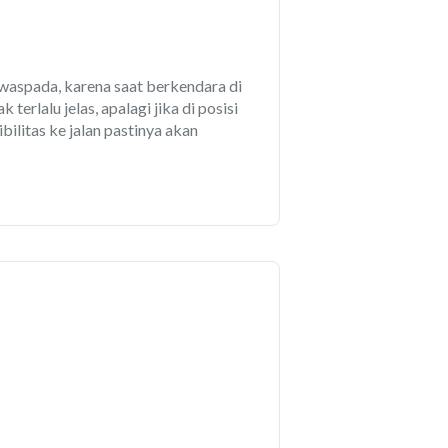
 waspada, karena saat berkendara di
erlalu jelas, apalagi jika di posisi
ilitas ke jalan pastinya akan
 hujan atau bukan, kita sebagai
an, namun bedanya saat berkendara