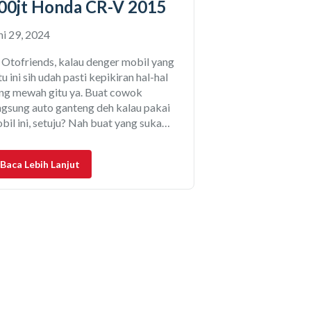
00jt Honda CR-V 2015
ni 29, 2024
 Otofriends, kalau denger mobil yang
tu ini sih udah pasti kepikiran hal-hal
ng mewah gitu ya. Buat cowok
ngsung auto ganteng deh kalau pakai
bil ini, setuju? Nah buat yang suka
bil CR-V atau Honda CR-V, kamu
ah bisa dapetin mobil ini dengan harga
Baca Lebih Lanjut
ng cukup terjangkau loh, bahkan sudah
lai ada yang dibawah