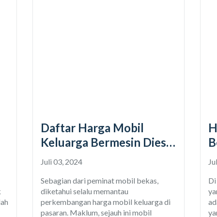
sebenarnya bisa dikenali bahkan bisa
Daftar Harga Mobil
H
Keluarga Bermesin Diesel
B
ng
2025 Rp 100 Jutaan
Juli 03, 2024
Ju
Sebagian dari peminat mobil bekas,
Di
k
diketahui selalu memantau
ya
lah
perkembangan harga mobil keluarga di
ad
pasaran. Maklum, sejauh ini mobil
ya