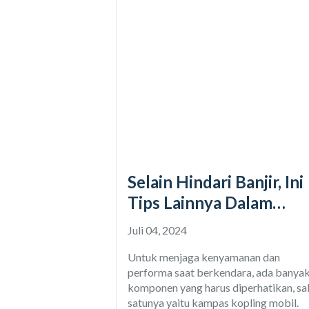
diminum
Selain Hindari Banjir, Ini
Tips Lainnya Dalam
Merawat Kampas Kopli
Juli 04, 2024
Mobil
Untuk menjaga kenyamanan dan
performa saat berkendara, ada banya
komponen yang harus diperhatikan, sa
satunya yaitu kampas kopling mobil.