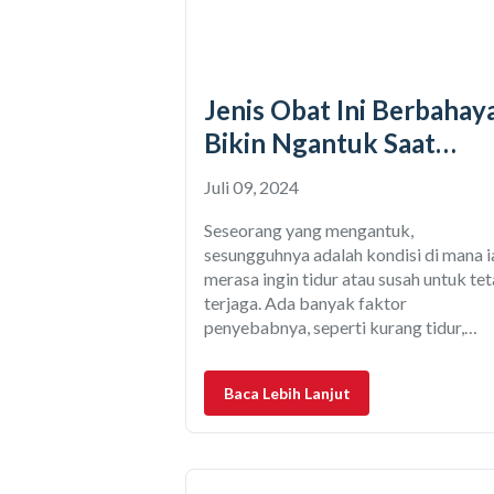
Jenis Obat Ini Berbahaya
Bikin Ngantuk Saat
Mengemudi
Juli 09, 2024
Seseorang yang mengantuk,
sesungguhnya adalah kondisi di mana i
merasa ingin tidur atau susah untuk te
terjaga. Ada banyak faktor
penyebabnya, seperti kurang tidur,
kelelahan, stres, gangguan tidur, atau
kondisi medis tertentu. Akan tetapi
Baca Lebih Lanjut
mengantuk juga bisa dipicu oleh obat-
obatan tertentu yang memiliki efek
samping menenangkan sistem saraf
pusat. Simak obat yang tidak boleh