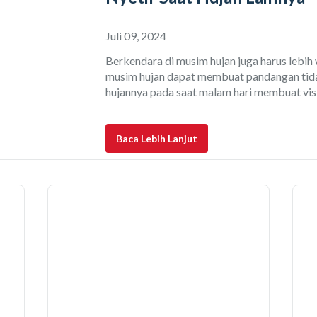
Juli 09, 2024
Berkendara di musim hujan juga harus lebih
musim hujan dapat membuat pandangan tidak t
hujannya pada saat malam hari membuat visib
berkurang drastis. Sesungguhnya mau musim
pengemudi haruslah berkendara dengan am
di
Baca Lebih Lanjut