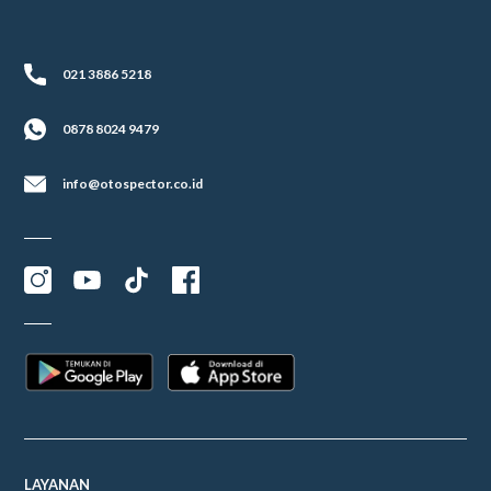
021 3886 5218
0878 8024 9479
info@otospector.co.id
LAYANAN