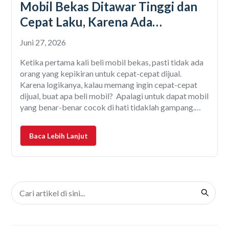
Mobil Bekas Ditawar Tinggi dan
Cepat Laku, Karena Ada
Garansinya
Juni 27, 2026
Ketika pertama kali beli mobil bekas, pasti tidak ada
orang yang kepikiran untuk cepat-cepat dijual.
Karena logikanya, kalau memang ingin cepat-cepat
dijual, buat apa beli mobil? Apalagi untuk dapat mobil
yang benar-benar cocok di hati tidaklah gampang.
Baik dari kualitas barang maupun harganya. Tetapi
kalau ada alasan tertentu yang gak bisa dihindari
Baca Lebih Lanjut
sehingga mobil harus