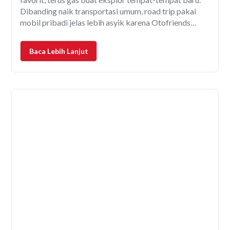
Dibanding naik transportasi umum, road trip pakai
mobil pribadi jelas lebih asyik karena Otofriends
bebas nentuin tujuan, berhenti kapan aja, bahkan bisa
sekalian hunting kuliner atau foto-foto di spot kece.
Baca Lebih Lanjut
Tapi,