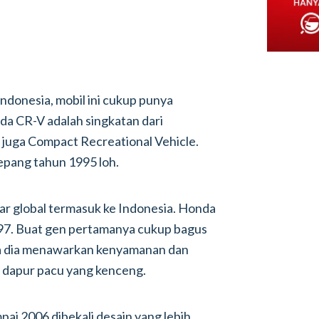
Indonesia, mobil ini cukup punya
da CR-V adalah singkatan dari
juga Compact Recreational Vehicle.
Jepang tahun 1995 loh.
ar global termasuk ke Indonesia. Honda
997. Buat gen pertamanya cukup bagus
ena dia menawarkan kenyamanan dan
a dapur pacu yang kenceng.
ai 2006 dibekali desain yang lebih