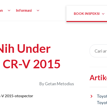
an
Informasi
BOOK INSPEKSI
Nih Under
 CR-V 2015
Artik
By
Getan Metodius
Toyot
Toyot