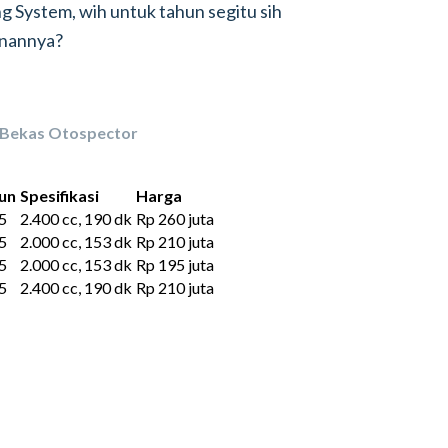
g System, wih untuk tahun segitu sih
anannya?
 Bekas Otospector
un
Spesifikasi
Harga
5
2.400 cc, 190 dk
Rp 260 juta
5
2.000 cc, 153 dk
Rp 210 juta
5
2.000 cc, 153 dk
Rp 195 juta
5
2.400 cc, 190 dk
Rp 210 juta