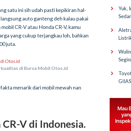
Yuk, 
g satu ini sih udah pasti kepikiran hal-
Sedan
 langsung auto ganteng deh kalau pakai
ka mobil CR-V atau Honda CR-V, kamu
Aletr
harga yang cukup terjangkau loh, bahkan
Listr
00 juta.
Wulin
Segin
EV Pu
kualitas di Bursa Mobil Otos.id
Toyot
GIIAS 
 fakta menarik dari mobil mewah nan
Bocor
 CR-V di Indonesia.